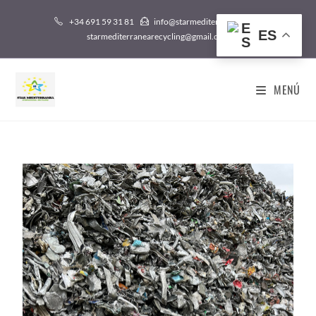
+34 691 59 31 81
info@starmediterranea.com /
ES
starmediterranearecycling@gmail.com
MENÚ