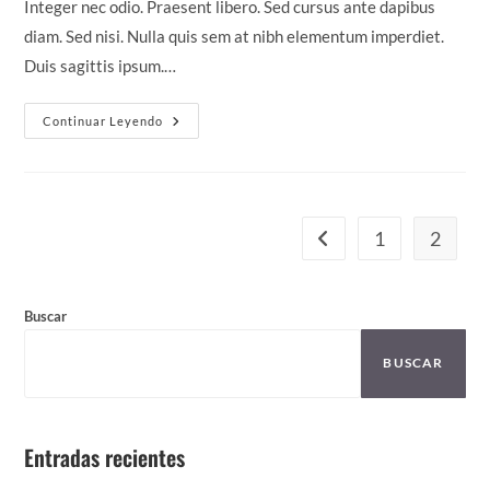
Integer nec odio. Praesent libero. Sed cursus ante dapibus
diam. Sed nisi. Nulla quis sem at nibh elementum imperdiet.
Duis sagittis ipsum.…
Velusce
Continuar Leyendo
Suscipit
Quis
Luctus
1
2
Ir a la página anterior
Buscar
BUSCAR
Entradas recientes