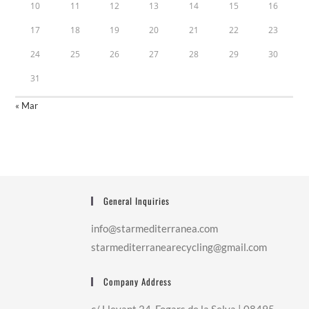
10
11
12
13
14
15
16
17
18
19
20
21
22
23
24
25
26
27
28
29
30
31
« Mar
General Inquiries
info@starmediterranea.com
starmediterranearecycling@gmail.com
Company Address