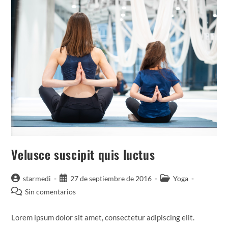
Velusce suscipit quis luctus
Autor
Publicación
Categoría
starmedi
27 de septiembre de 2016
Yoga
de
de
de
Comentarios
Sin comentarios
la
la
la
de
entrada:
entrada:
entrada:
la
Lorem ipsum dolor sit amet, consectetur adipiscing elit.
entrada: