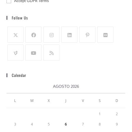
Accept GDPR Terms
Follow Us
Calendar
AGOSTO 2026
L
M
X
J
V
S
D
1
2
3
4
5
6
7
8
9