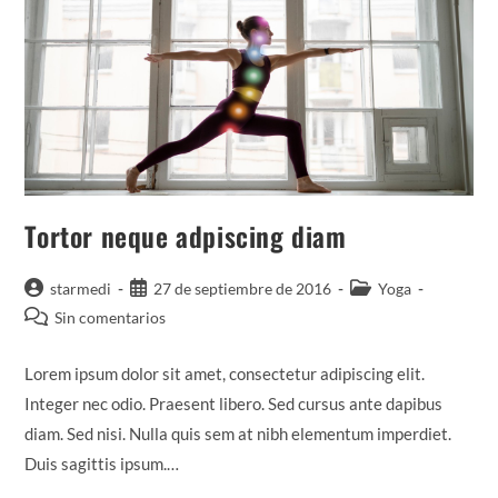
Tortor neque adpiscing diam
Autor
Publicación
Categoría
starmedi
27 de septiembre de 2016
Yoga
de
de
de
Comentarios
Sin comentarios
la
la
la
de
entrada:
entrada:
entrada:
la
Lorem ipsum dolor sit amet, consectetur adipiscing elit.
entrada:
Integer nec odio. Praesent libero. Sed cursus ante dapibus
diam. Sed nisi. Nulla quis sem at nibh elementum imperdiet.
Duis sagittis ipsum.…