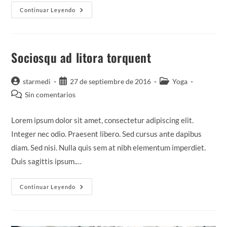
Tortor
Continuar Leyendo
Neque
Adpiscing
Diam
Sociosqu ad litora torquent
Autor
Publicación
Categoría
starmedi
27 de septiembre de 2016
Yoga
de
de
de
Comentarios
Sin comentarios
la
la
la
de
entrada:
entrada:
entrada:
la
Lorem ipsum dolor sit amet, consectetur adipiscing elit.
entrada:
Integer nec odio. Praesent libero. Sed cursus ante dapibus
diam. Sed nisi. Nulla quis sem at nibh elementum imperdiet.
Duis sagittis ipsum.…
Sociosqu
Continuar Leyendo
Ad
Litora
Torquent