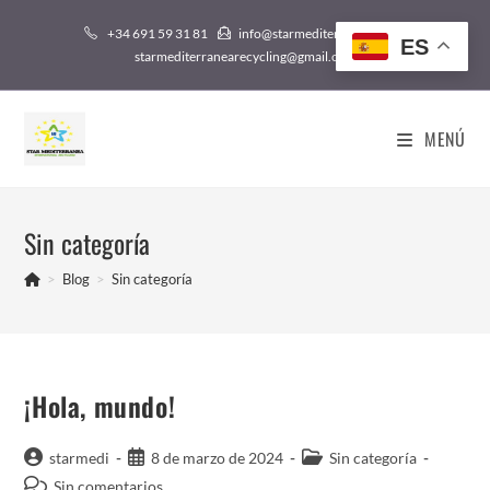
Saltar
+34 691 59 31 81
info@starmediterranea.com /
al
ES
starmediterranearecycling@gmail.com
contenido
MENÚ
Sin categoría
>
Blog
>
Sin categoría
¡Hola, mundo!
Autor
Publicación
Categoría
starmedi
8 de marzo de 2024
Sin categoría
de
de
de
Comentarios
Sin comentarios