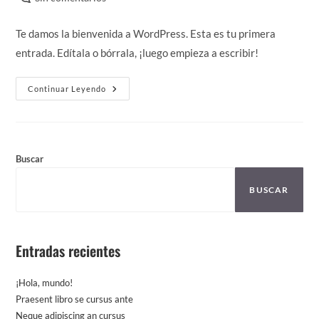
la
la
la
de
entrada:
entrada:
entrada:
la
Te damos la bienvenida a WordPress. Esta es tu primera
entrada:
entrada. Edítala o bórrala, ¡luego empieza a escribir!
¡Hola,
Continuar Leyendo
Mundo!
Buscar
BUSCAR
Entradas recientes
¡Hola, mundo!
Praesent libro se cursus ante
Neque adipiscing an cursus