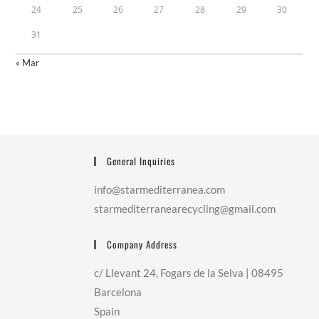
24
25
26
27
28
29
30
31
« Mar
General Inquiries
info@starmediterranea.com
starmediterranearecycling@gmail.com
Company Address
c/ Llevant 24, Fogars de la Selva | 08495
Barcelona
Spain